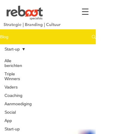
Strategie
|
Branding
|
Cultuur
Blog
Start-up
Alle
berichten
Triple
Winners
Vaders
Coaching
Aanmoediging
Social
App
Start-up