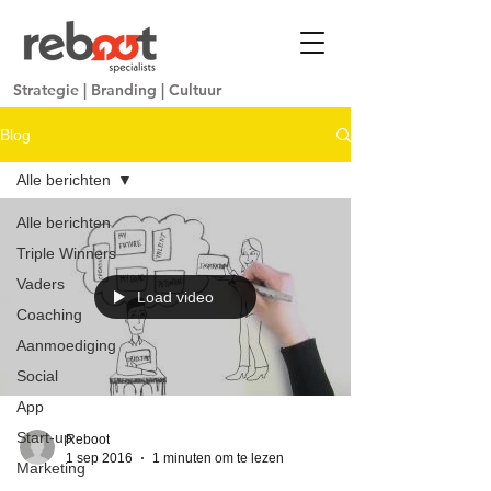
Strategie
|
Branding
|
Cultuur
Blog
Alle berichten
Alle berichten
Triple Winners
Vaders
Load video
Coaching
Aanmoediging
Social
App
Start-up
Reboot
1 sep 2016
1 minuten om te lezen
Marketing