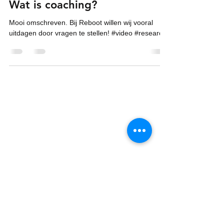
Wat is coaching?
Mooi omschreven. Bij Reboot willen wij vooral
uitdagen door vragen te stellen! #video #research
​​Bel:
010
340 1911
​Adres:
Pascalstraat 13 | 2811 EL |
Reeuwijk
Op 5 minuten van A12 en 15
mintuten van Station Gouda
Onze Triple Win?
www.tjeko.info