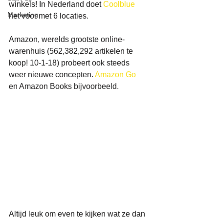
winkels! In Nederland doet
 Coolblue 
Marketing
het voor met 6 locaties. 
Amazon, werelds grootste online-
warenhuis (562,382,292 artikelen te 
koop! 10-1-18) probeert ook steeds 
weer nieuwe concepten. 
Amazon Go
en Amazon Books bijvoorbeeld.
Altijd leuk om even te kijken wat ze dan 