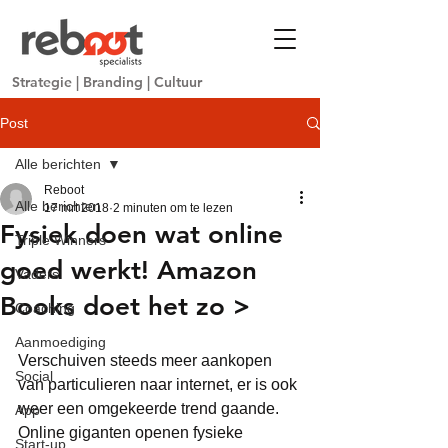
Strategie
|
Branding
|
Cultuur
Post
Alle berichten
Reboot
Alle berichten
17 mrt 2018
2 minuten om te lezen
Fysiek doen wat online
Triple Winners
goed werkt! Amazon
Vaders
Books doet het zo >
Coaching
Aanmoediging
Verschuiven steeds meer aankopen 
Social
van particulieren naar internet, er is ook 
weer een omgekeerde trend gaande. 
App
Online giganten openen fysieke 
Start-up