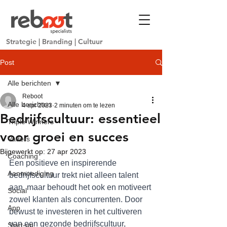
Strategie
|
Branding
|
Cultuur
Post
Alle berichten
Reboot
Alle berichten
4 apr 2023
2 minuten om te lezen
Bedrijfscultuur: essentieel
Triple Winners
voor groei en succes
Vaders
Bijgewerkt op:
27 apr 2023
Coaching
Een positieve en inspirerende 
Aanmoediging
bedrijfscultuur trekt niet alleen talent 
aan, maar behoudt het ook en motiveert 
Social
zowel klanten als concurrenten. Door 
App
bewust te investeren in het cultiveren 
van een gezonde bedrijfscultuur, 
Start-up