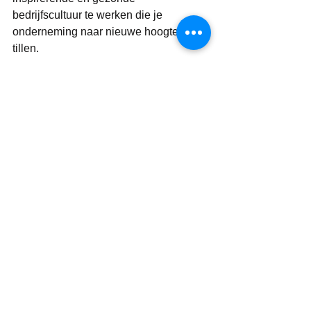
bedrijfscultuur te werken die je 
onderneming naar nieuwe hoogten zal 
tillen.
Weten hoe wij investeren in 
bedrijfscultuur? Bekijk ons GOUD IN 
HANDEN aanbod.
GOUD IN HANDEN
Marketing