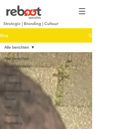
Strategie
|
Branding
|
Cultuur
Blog
Alle berichten
Alle berichten
Triple Winners
Vaders
Coaching
Aanmoediging
Social
App
Start-up
Marketing